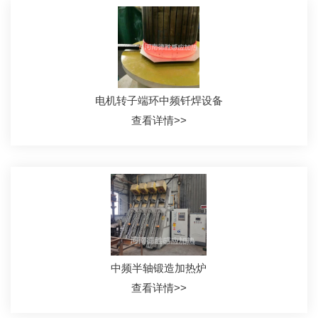
电机转子端环中频钎焊设备
查看详情>>
中频半轴锻造加热炉
查看详情>>