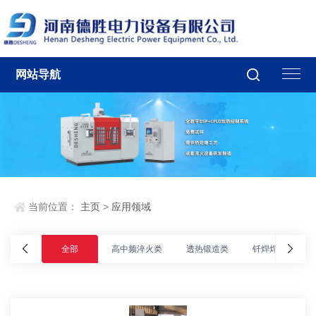
网站导航
当前位置：
主页
>
应用领域
全部
高中频淬火类
透热锻造类
钎焊焊接类