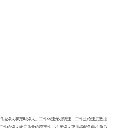
扫描淬火和定时淬火。工件转速无极调速，工件进给速度数控
工件的淬火硬度质量的稳定性。机床淬火变压器配备电机前后