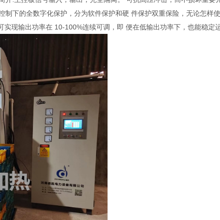
P控制下的全数字化保护，分为软件保护和硬 件保护双重保险，无论怎样
可实现输出功率在 10-100%连续可调，即 便在低输出功率下，也能稳定运