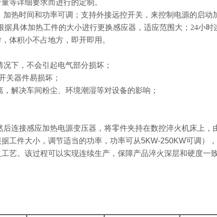
量等详细要求而进行的定制。
；加热时间和功率可调；支持外接远控开关，来控制电源的启动
可根据具体加热工件的大小进行更换感应器，适应范围大；24小
学，体积小不占地方，即开即用。
情况下，不会引起电气部分损坏；
T开关器件易损坏；
离，解决车间粉尘、环境潮湿等对设备的影响；
然后连接感应加热电源变压器，将零件夹持在数控淬火机床上，
据工件大小，调节适当的功率，功率可从5KW-250KW可调）
火工艺。该过程可以实现连续生产，保障产品淬火深层和硬度一