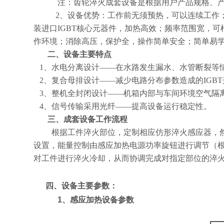
注：齿轮淬火成套设备是根据用户产品规格、产
2、设备优势：工作前无须预热，可以连续工作
装进口IGBT核心元器件，加热高效；频率范围宽，
作环境；消除高压，保护全，操作简单安全；简单易
二、设备主要特点
1、水电分离设计——在水路发生漏水、水管断裂等
2、复合母排设计——减少电路分布参数造成的IGB
3、整机全封闭设计——机箱内部与车间环境空气隔
4、信号传输采用光纤——提高设备运行稳定性。
三、成套设备工作流程
根据工件淬火部位，定制相应仿形淬火感应器，
设置，能量控制由感应加热电源功率旋钮进行调节（根
对工件进行淬火冷却，从而协调完成对指定部位的淬
四、设备主要参数：
1、感应加热设备参数